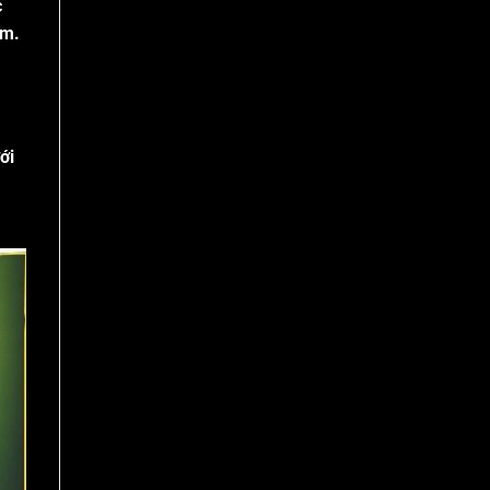
c
ệm.
ới