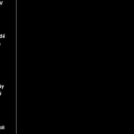
dự
 để
n
ầy
ỡ
tới