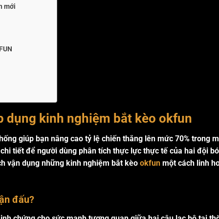
n mới
KFUN
áp dụng kinh nghiệm bắt kèo okfun
hống giúp bạn nâng cao tỷ lệ chiến thắng lên mức 70% trong m
hi tiết để người dùng phân tích thực lực thực tế của hai đội b
ách vận dụng những
kinh nghiệm bắt kèo
okfun
một cách linh h
rận đấu?
inh chứng cho sức mạnh tương quan giữa hai câu lạc bộ tại thờ