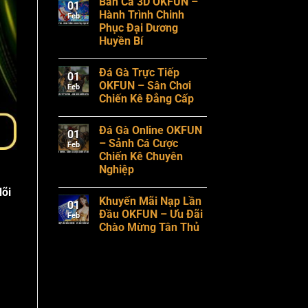
Bắn Cá 3D OKFUN –
on
01
Bắn
Hành Trình Chinh
Feb
Cá
Phục Đại Dương
Tiên
OKFUN
Huyền Bí
–
Khám
No
Phá
Comments
Đá Gà Trực Tiếp
on
Đại
01
Bắn
Dương
OKFUN – Sân Chơi
Feb
Cá
Bao
Chiến Kê Đẳng Cấp
3D
La
OKFUN
Nhận
No
–
Quà
Comments
Hành
Khủng
Đá Gà Online OKFUN
on
01
Trình
Đá
– Sảnh Cá Cược
Chinh
Feb
Gà
Phục
Chiến Kê Chuyên
Trực
Đại
Tiếp
Nghiệp
Dương
OKFUN
Huyền
–
No
Bí
dõi
Sân
Comments
Khuyến Mãi Nạp Lần
on
Chơi
01
Đá
Chiến
Đầu OKFUN – Ưu Đãi
Feb
Gà
Kê
Chào Mừng Tân Thủ
Online
Đẳng
OKFUN
Cấp
No
–
Comments
Sảnh
on
Cá
Khuyến
Cược
Mãi
Chiến
Nạp
Kê
Lần
Chuyên
Đầu