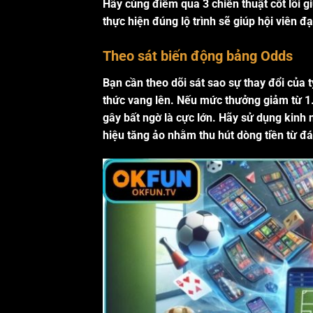
Hãy cùng điểm qua 3 chiến thuật cốt lõi gi
thực hiện đúng lộ trình sẽ giúp hội viên 
Theo sát biến động bảng Odds
Bạn cần theo dõi sát sao sự thay đổi của t
thức vang lên. Nếu mức thưởng giảm từ 1
gây bất ngờ là cực lớn. Hãy sử dụng
kinh 
hiệu tăng ảo nhằm thu hút dòng tiền từ đ