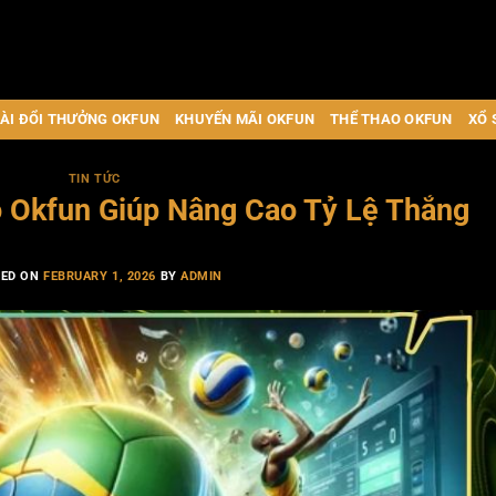
ÀI ĐỔI THƯỞNG OKFUN
KHUYẾN MÃI OKFUN
THỂ THAO OKFUN
XỔ 
TIN TỨC
 Okfun Giúp Nâng Cao Tỷ Lệ Thắng
TED ON
FEBRUARY 1, 2026
BY
ADMIN