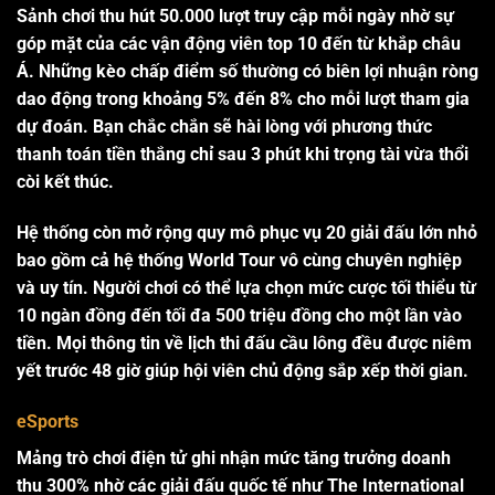
Sảnh chơi thu hút 50.000 lượt truy cập mỗi ngày nhờ sự
góp mặt của các vận động viên top 10 đến từ khắp châu
Á. Những kèo chấp điểm số thường có biên lợi nhuận ròng
dao động trong khoảng 5% đến 8% cho mỗi lượt tham gia
dự đoán. Bạn chắc chắn sẽ hài lòng với phương thức
thanh toán tiền thắng chỉ sau 3 phút khi trọng tài vừa thổi
còi kết thúc.
Hệ thống còn mở rộng quy mô phục vụ 20 giải đấu lớn nhỏ
bao gồm cả hệ thống World Tour vô cùng chuyên nghiệp
và uy tín. Người chơi có thể lựa chọn mức cược tối thiểu từ
10 ngàn đồng đến tối đa 500 triệu đồng cho một lần vào
tiền. Mọi thông tin về lịch thi đấu cầu lông đều được niêm
yết trước 48 giờ giúp hội viên chủ động sắp xếp thời gian.
eSports
Mảng trò chơi điện tử ghi nhận mức tăng trưởng doanh
thu 300% nhờ các giải đấu quốc tế như The International